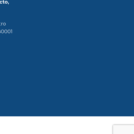
cto,
tro
180001