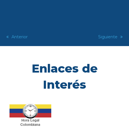
previous
Anterior
next
Siguiente
post:
post:
Enlaces de
Interés