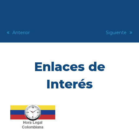
previous
Anterior
next
Siguiente
post:
post:
Enlaces de
Interés