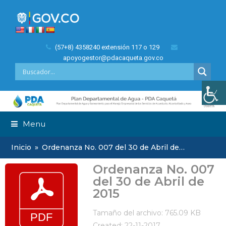
(57+8) 4358240 extensión 117 o 129
apoyogestor@pdacaqueta.gov.co
Menu
Inicio
»
Ordenanza No. 007 del 30 de Abril de…
Ordenanza No. 007
del 30 de Abril de
2015
Tamaño del archivo: 765.09 KB
Created: 22-11-2017