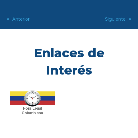
previous
Anterior
next
Siguiente
post:
post:
Enlaces de
Interés