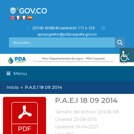
(57+8) 4358240 extensión 117 o 129
apoyogestor@pdacaqueta.gov.co
Menu
Inicio
»
P.A.E.l 18 09 2014
P.A.E.l 18 09 2014
Tamaño del archivo: 204.56 KB
Created: 25-08-2015
Updated: 26-04-2021