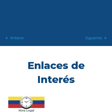
previous
Anterior
next
Siguiente
post:
post:
Enlaces de
Interés