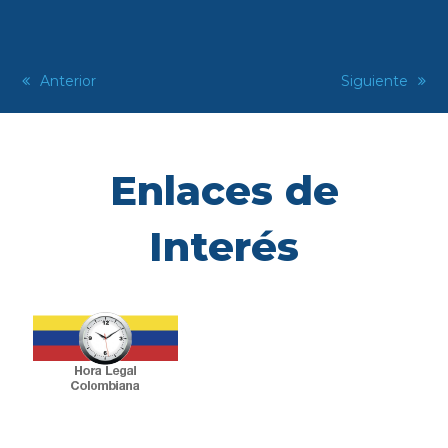
previous
Anterior
next
Siguiente
post:
post:
Enlaces de
Interés