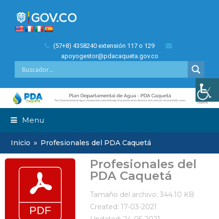
(57+8) 4358240 extensión 117 o 129
apoyogestor@pdacaqueta.gov.co
Menu
Inicio
»
Profesionales del PDA Caquetá
Profesionales del
PDA Caquetá
Tamaño del archivo: 344.10 KB
Created: 17-03-2021