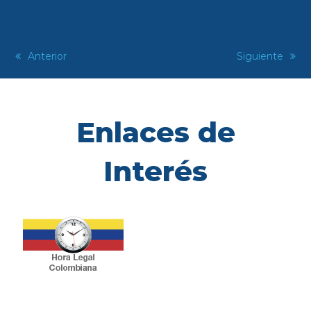
previous
Anterior
next
Siguiente
post:
post:
Enlaces de
Interés