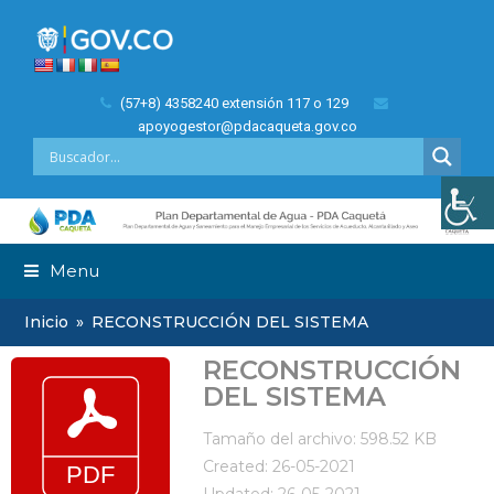
(57+8) 4358240 extensión 117 o 129
apoyogestor@pdacaqueta.gov.co
Menu
Inicio
»
RECONSTRUCCIÓN DEL SISTEMA
RECONSTRUCCIÓN
DEL SISTEMA
Tamaño del archivo: 598.52 KB
Created: 26-05-2021