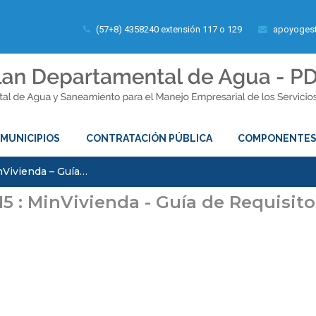
(57+8) 4358240 extensión 117 o 129
apoyogest
MUNICIPIOS
CONTRATACIÓN PÚBLICA
COMPONENTE
nVivienda – Guía…
5 : MinVivienda - Guía de Requisito