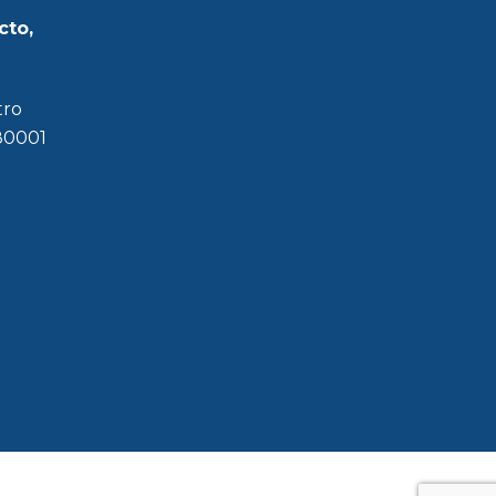
cto,
tro
180001