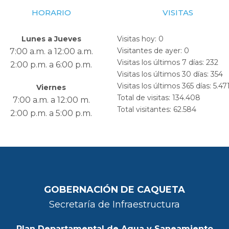
HORARIO
VISITAS
Lunes a Jueves
Visitas hoy:
0
Visitantes de ayer:
0
7:00 a.m. a 12:00 a.m.
Visitas los últimos 7 días:
232
2:00 p.m. a 6:00 p.m.
Visitas los últimos 30 días:
354
Visitas los últimos 365 días:
5.47
Viernes
Total de visitas:
134.408
7:00 a.m. a 12:00 m.
Total visitantes:
62.584
2:00 p.m. a 5:00 p.m.
GOBERNACIÓN DE CAQUETA
Secretaría de Infraestructura
Plan Departamental de Agua y Saneamiento