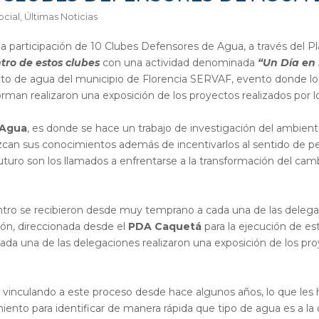
ocial
,
Últimas Noticias
 la participación de 10 Clubes Defensores de Agua, a través del P
tro de estos clubes
con una actividad denominada
“Un Día en
ento de agua del municipio de Florencia SERVAF, evento donde los
orman realizaron una exposición de los proyectos realizados por 
 Agua
, es donde se hace un trabajo de investigación del ambiente
can sus conocimientos además de incentivarlos al sentido de pert
uturo son los llamados a enfrentarse a la transformación del camb
ntro se recibieron desde muy temprano a cada una de las delega
ción, direccionada desde el
PDA Caquetá
para la ejecución de es
ada una de las delegaciones realizaron una exposición de los p
vinculando a este proceso desde hace algunos años, lo que les ha
iento para identificar de manera rápida que tipo de agua es a la