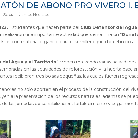
ATÓN DE ABONO PRO VIVERO I. 
l
,
Social
,
Últimas Noticias
023.
Estudiantes que hacen parte del
Club Defensor del Agua 
a
, realizaron una importante actividad que denominaron “
Donató
los con material orgánico para el semillero que dará el inicio al 
del Agua y el Territorio
”, vienen realizando varias actividades
sembradas en las actividades de reforestación y la huerta escolar
iantes recibieron tres bolsas pequeñas, las cuales fueron regresad
menores no solo aporten en el proceso de la construcción del viv
buyen a la preservación de los recursos naturales, además se pu
s de las jornadas de sensibilización, fortalecimiento y seguimient