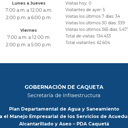
Lunes a Jueves
Visitas hoy:
0
Visitantes de ayer:
5
7:00 a.m. a 12:00 a.m.
Visitas los últimos 7 días:
34
2:00 p.m. a 6:00 p.m.
Visitas los últimos 30 días:
339
Visitas los últimos 365 días:
5.47
Viernes
Total de visitas:
134.433
7:00 a.m. a 12:00 m.
Total visitantes:
62.604
2:00 p.m. a 5:00 p.m.
GOBERNACIÓN DE CAQUETA
Secretaría de Infraestructura
Plan Departamental de Agua y Saneamiento
a el Manejo Empresarial de los Servicios de Acuedu
Alcantarillado y Aseo – PDA Caquetá