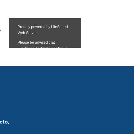
7
cto,