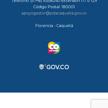
Teléfono: (57+8) 4358240 extensión 117 o 129
Código Postal: 180001
apoyogestor@pdacaqueta.gov.co
Florencia - Caquetá