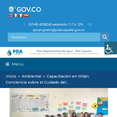
(57+8) 4358240 extensión 117 o 129
apoyogestor@pdacaqueta.gov.co
Menu
Inicio
»
Ambiental
»
Capacitación en Milán:
Conciencia sobre el Cuidado del…