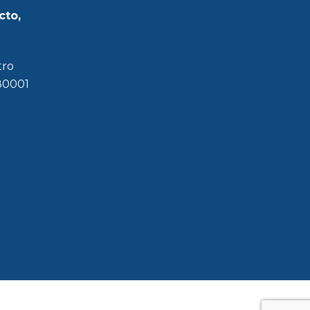
cto,
tro
180001