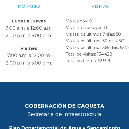
HORARIO
VISITAS
Lunes a Jueves
Visitas hoy:
0
Visitantes de ayer:
11
7:00 a.m. a 12:00 a.m.
Visitas los últimos 7 días:
50
2:00 p.m. a 6:00 p.m.
Visitas los últimos 30 días:
362
Visitas los últimos 365 días:
5.47
Viernes
Total de visitas:
134.428
7:00 a.m. a 12:00 m.
Total visitantes:
62.599
2:00 p.m. a 5:00 p.m.
GOBERNACIÓN DE CAQUETA
Secretaría de Infraestructura
Plan Departamental de Agua y Saneamiento