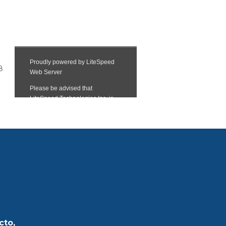
8
cto,