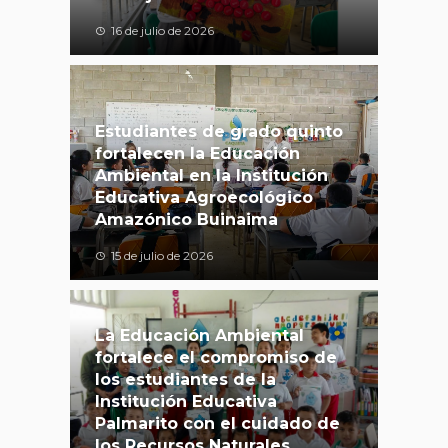
16 de julio de 2026
Estudiantes de grado quinto
fortalecen la Educación
Ambiental en la Institución
Educativa Agroecológico
Amazónico Buinaima
15 de julio de 2026
La Educación Ambiental
fortalece el compromiso de
los estudiantes de la
Institución Educativa
Palmarito con el cuidado de
los Recursos Naturales