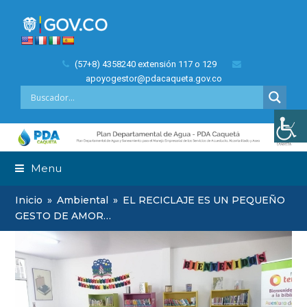
(57+8) 4358240 extensión 117 o 129
apoyogestor@pdacaqueta.gov.co
Menu
Inicio
»
Ambiental
»
EL RECICLAJE ES UN PEQUEÑO
GESTO DE AMOR…