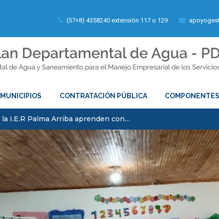
(57+8) 4358240 extensión 117 o 129
apoyogest
MUNICIPIOS
CONTRATACIÓN PÚBLICA
COMPONENTE
 la I.E.R Palma Arriba aprenden con…