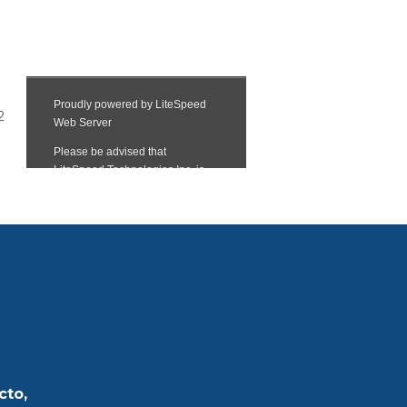
2
cto,