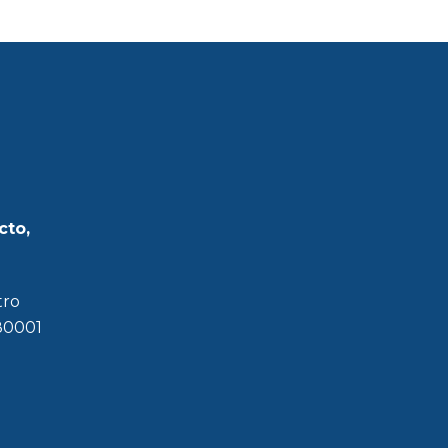
cto,
tro
180001