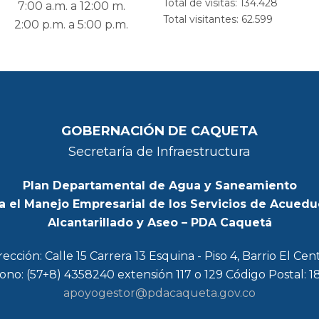
Total de visitas:
134.428
7:00 a.m. a 12:00 m.
Total visitantes:
62.599
2:00 p.m. a 5:00 p.m.
GOBERNACIÓN DE CAQUETA
Secretaría de Infraestructura
Plan Departamental de Agua y Saneamiento
a el Manejo Empresarial de los Servicios de Acuedu
Alcantarillado y Aseo – PDA Caquetá
rección: Calle 15 Carrera 13 Esquina - Piso 4, Barrio El Cen
ono: (57+8) 4358240 extensión 117 o 129 Código Postal: 
apoyogestor@pdacaqueta.gov.co