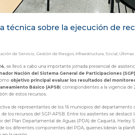
ia técnica sobre la ejecución de r
ación de Servicio
,
Gestión de Riesgos
,
Infraestructura
,
Social
,
Últimas 
24
, se llevó a cabo una importante jornada presencial de asisten
ador Nación del Sistema General de Participaciones (SGP) 
 como
objetivo principal evaluar los resultados del monitore
Saneamiento Básico (APSB
) correspondientes a la vigencia de 2
tión de estos recursos.
 activa de representantes de los 16 municipios del departamento
n de los recursos del SGP-APSB. Entre los asistentes se destacó l
r del Plan Departamental de Aguas (PDA) de Caquetá, Herley Suá
e los diferentes componentes del PDA, quienes lideran la planif
en la región.