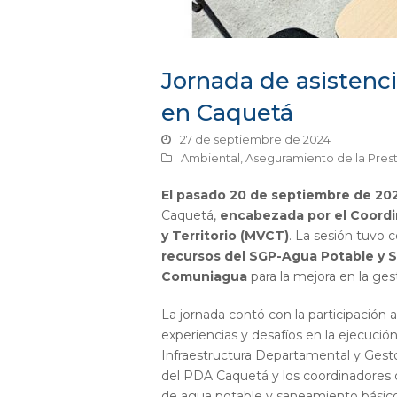
Jornada de asistenc
en Caquetá
27 de septiembre de 2024
Ambiental
,
Aseguramiento de la Prest
El pasado 20 de septiembre de 20
Caquetá,
encabezada por el Coordin
y Territorio (MVCT)
. La sesión tuvo
recursos del SGP-Agua Potable y 
Comuniagua
para la mejora en la ges
La jornada contó con la participación
experiencias y desafíos en la ejecució
Infraestructura Departamental y Gesto
del PDA Caquetá y los coordinadores d
de agua potable y saneamiento básico 