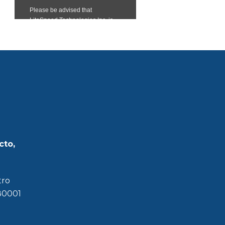
cto,
tro
180001