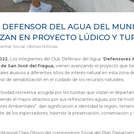
 DEFENSOR DEL AGUA DEL MUNIC
ZAN EN PROYECTO LÚDICO Y TUR
ental
,
Social
,
Últimas Noticias
022.
Los integrantes del Club Defensor del Agua “
Defensores A
 de San José del Fragua,
vienen avanzando el proyecto que ti
rales alusivos a diferentes sitios de interés natural en esta zon
 de sensibilización en el cuidado de los recursos naturales.
ctividad recreativa acogida por los turistas que visitan el depart
 siendo el mayor atractivo por sus refrescantes aguas, por tal mot
res Ambientales” dan significación e identidad la región, teni
e de los espectadores, trasmitir la preservación, conservación y s
a profesional Clara Olmos del componente Social del Plan Departa