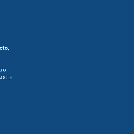
cto,
tro
180001