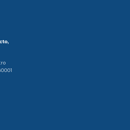
cto,
tro
180001