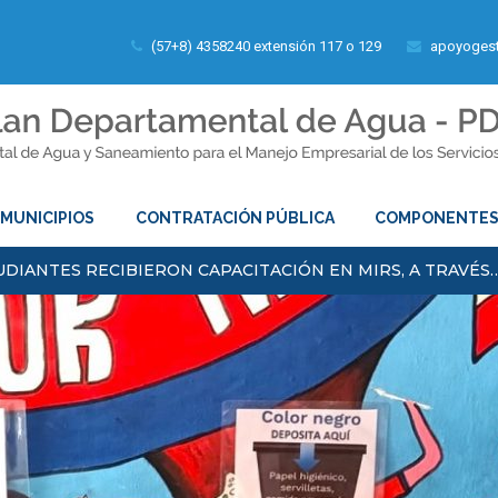
(57+8) 4358240 extensión 117 o 129
apoyogest
MUNICIPIOS
CONTRATACIÓN PÚBLICA
COMPONENTE
DIANTES RECIBIERON CAPACITACIÓN EN MIRS, A TRAVÉS