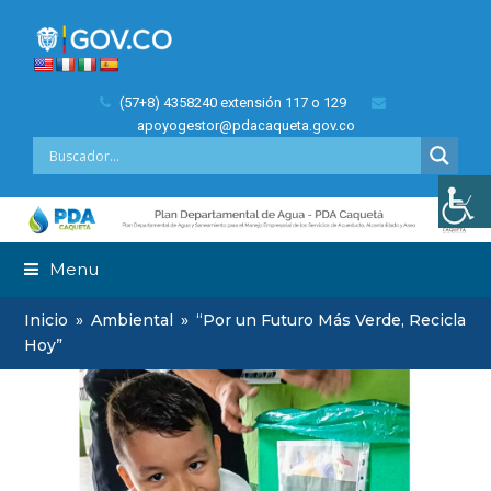
(57+8) 4358240 extensión 117 o 129
apoyogestor@pdacaqueta.gov.co
Menu
Inicio
»
Ambiental
»
“Por un Futuro Más Verde, Recicla
Hoy”