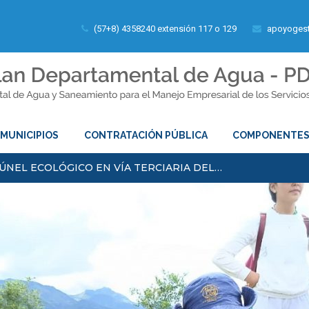
(57+8) 4358240 extensión 117 o 129
apoyogest
MUNICIPIOS
CONTRATACIÓN PÚBLICA
COMPONENTE
ÚNEL ECOLÓGICO EN VÍA TERCIARIA DEL…