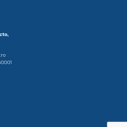
cto,
tro
180001