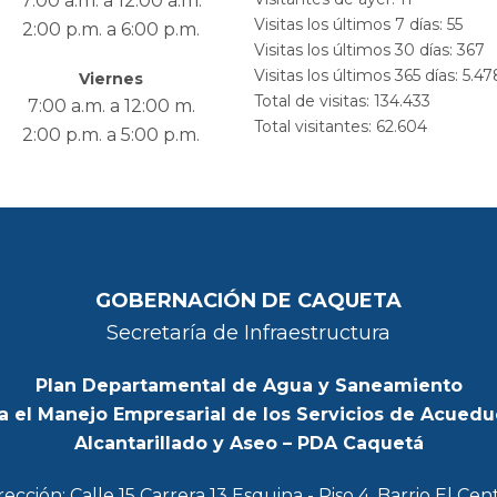
7:00 a.m. a 12:00 a.m.
Visitas los últimos 7 días:
55
2:00 p.m. a 6:00 p.m.
Visitas los últimos 30 días:
367
Visitas los últimos 365 días:
5.47
Viernes
Total de visitas:
134.433
7:00 a.m. a 12:00 m.
Total visitantes:
62.604
2:00 p.m. a 5:00 p.m.
GOBERNACIÓN DE CAQUETA
Secretaría de Infraestructura
Plan Departamental de Agua y Saneamiento
a el Manejo Empresarial de los Servicios de Acuedu
Alcantarillado y Aseo – PDA Caquetá
rección: Calle 15 Carrera 13 Esquina - Piso 4, Barrio El Cen