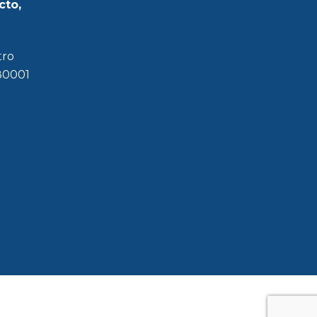
cto,
tro
180001