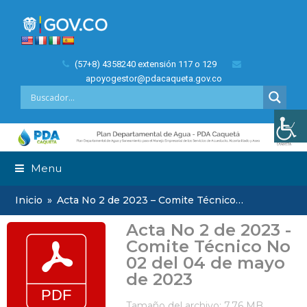
(57+8) 4358240 extensión 117 o 129
apoyogestor@pdacaqueta.gov.co
Menu
Inicio
»
Acta No 2 de 2023 – Comite Técnico…
Acta No 2 de 2023 -
Comite Técnico No
02 del 04 de mayo
de 2023
Tamaño del archivo: 7.76 MB