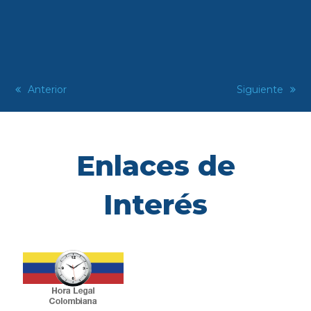
previous
Anterior
next
Siguiente
post:
post:
Enlaces de
Interés