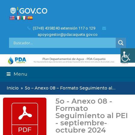
(57+8) 4358240 extensión 117 o 129
apoyogestor@pdacaqueta.gov.co
Menu
Inicio
»
5o – Anexo 08 – Formato Seguimiento al…
5o - Anexo 08 -
Formato
Seguimiento al PEI
- septiembre-
octubre 2024