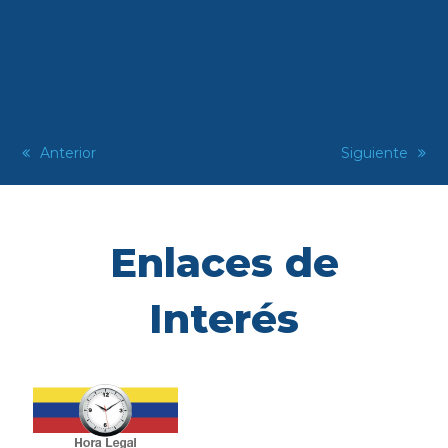
previous
Anterior
next
Siguiente
post:
post:
Enlaces de
Interés