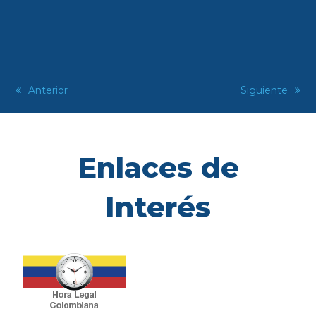
previous
Anterior
next
Siguiente
post:
post:
Enlaces de
Interés