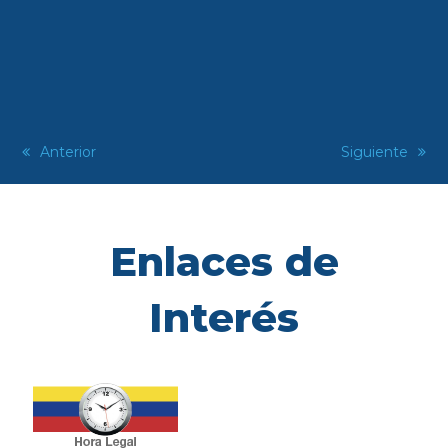
previous
Anterior
next
Siguiente
post:
post:
Enlaces de
Interés