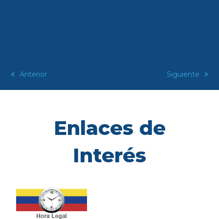
previous
Anterior
next
Siguiente
post:
post:
Enlaces de
Interés