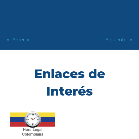
previous
Anterior
next
Siguiente
post:
post:
Enlaces de
Interés