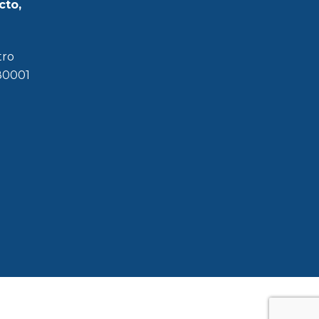
cto,
tro
180001