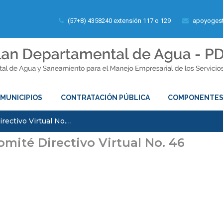
(57+8) 4358240 extensión 117 o 129
apoyogest
MUNICIPIOS
CONTRATACIÓN PÚBLICA
COMPONENTE
rectivo Virtual No.…
omité Directivo Virtual No. 46