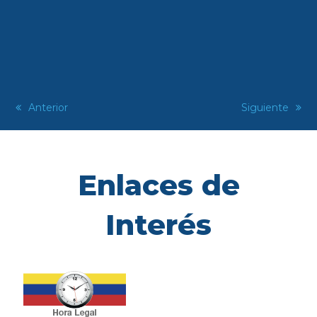
previous
Anterior
next
Siguiente
post:
post:
Enlaces de
Interés