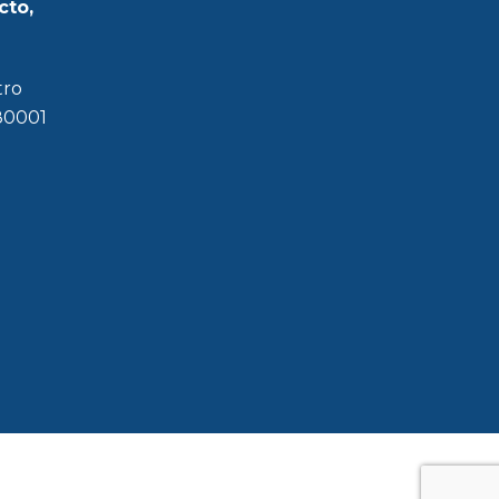
cto,
tro
180001