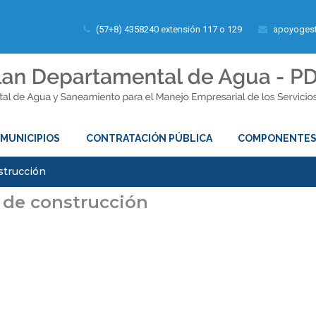
(57+8) 4358240 extensión 117 o 129
apoyogest
MUNICIPIOS
CONTRATACIÓN PÚBLICA
COMPONENTE
strucción
 de construcción