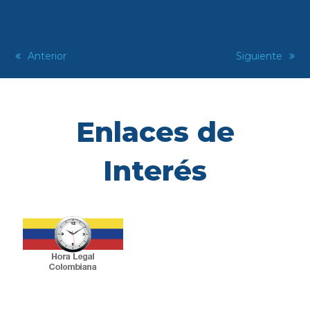
previous
Anterior
next
Siguiente
post:
post:
Enlaces de
Interés