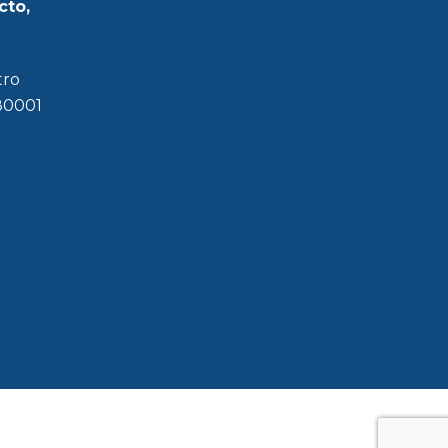
cto,
tro
180001