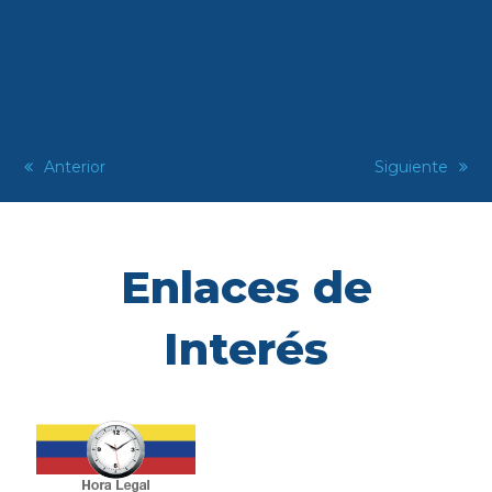
previous
Anterior
next
Siguiente
post:
post:
Enlaces de
Interés