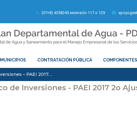
(57+8) 4358240 extensión 117 o 129
apoyogest
MUNICIPIOS
CONTRATACIÓN PÚBLICA
COMPONENTE
nversiones – PAEI 2017…
co de Inversiones - PAEI 2017 2o Aju