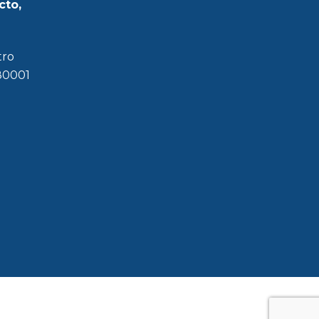
cto,
tro
180001