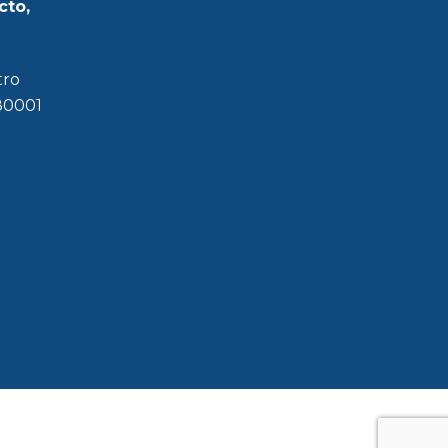
cto,
tro
180001