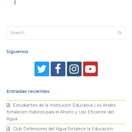
Search
Submi
Síguenos
T
F
I
Y
w
a
n
o
Entradas recientes
i
c
s
u
Estudiantes de la Institución Educativa Los Andes
t
e
t
t
fortalecen Hábitos para el Ahorro y Uso Eficiente del
Agua
t
b
a
u
Club Defensores del Agua fortalece la Educación