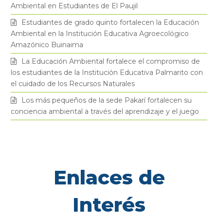
Ambiental en Estudiantes de El Paujil
e
o
g
b
Estudiantes de grado quinto fortalecen la Educación
Ambiental en la Institución Educativa Agroecológico
r
o
r
e
Amazónico Buinaima
k
a
La Educación Ambiental fortalece el compromiso de
los estudiantes de la Institución Educativa Palmarito con
el cuidado de los Recursos Naturales
m
Los más pequeños de la sede Pakarí fortalecen su
conciencia ambiental a través del aprendizaje y el juego
Enlaces de
Interés